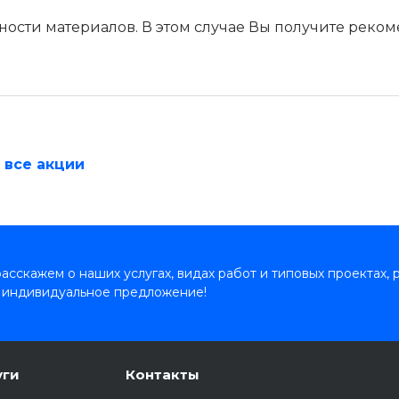
ности материалов. В этом случае Вы получите реко
 все акции
сскажем о наших услугах, видах работ и типовых проектах, 
 индивидуальное предложение!
уги
Контакты