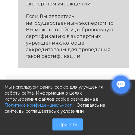
экспертном учреждении.
Если Вы являетесь
негосударственным экспертом, то
Вы можете пройти добровольную
сертификацию в экспертных
учреждениях, которые
аккредитованы для проведения
такой сертификации.
Ксения
Мы используем файлы cookie для улучшения
работы сайта. Информация о целях
22-01-2024
использования файлов cookie размещена в
Здравствуйте. Необходимо ли эксперту
Политике конфиденциальности
. Оставаясь на
для проведения экспертизы, чтобы
сайте, вы соглашаетесь с условиями.
границы земельных участков, на которых
располагаются объекты недвижимости,
Принять
были определены на месности (в том