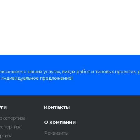
сскажем о наших услугах, видах работ и типовых проектах, 
 индивидуальное предложение!
уги
Контакты
экспертиза
О компании
кспертиза
Реквизиты
ртиза