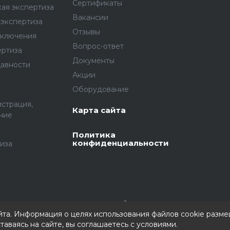
Сертификаты
ая экспертиза
Вакансии
экспертиза
Отзывы
аключения
Вопрос-ответ
ертиза
Документы
давности
Акции
Оборудование
истрация,
Карта сайта
ние
Политика
конфиденциальности
иза
йта. Информация о целях использования файлов cookie разм
таваясь на сайте, вы соглашаетесь с условиями.