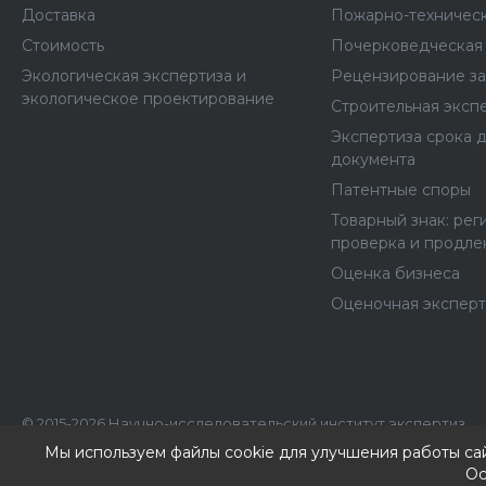
Доставка
Пожарно-техническ
Стоимость
Почерковедческая 
Экологическая экспертиза и
Рецензирование з
экологическое проектирование
Строительная эксп
Экспертиза срока 
документа
Патентные споры
Товарный знак: рег
проверка и продле
Оценка бизнеса
Оценочная эксперт
© 2015-2026 Научно-исследовательский институт экспертиз
ИНН: 7707390492, КПП: 770701001
Мы используем файлы cookie для улучшения работы са
Ос