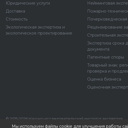
Юридические услуги
Нейминговая экспе
Доставка
Пожарно-техническ
Стоимость
Почерковедческая 
Экологическая экспертиза и
Рецензирование з
экологическое проектирование
Строительная эксп
Экспертиза срока 
документа
Патентные споры
Товарный знак: рег
проверка и продле
Оценка бизнеса
Оценочная эксперт
© 2015-2026 Научно-исследовательский институт экспертиз
ИНН: 7707390492, КПП: 770701001
Мы используем файлы cookie для улучшения работы са