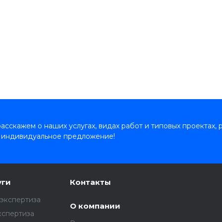
сскажем о наших услугах, видах работ и типовых проектах, 
 индивидуальное предложение!
уги
Контакты
экспертиза
О компании
кспертиза