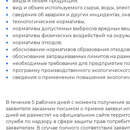
виды и объем продукции;
вид и объем используемого сырья, воды, элек
сведения об авариях и других инцидентах, о
технологические нормативы;
нормативы допустимых выбросов вредных вещ
нормативы физических воздействий на окруж
нормативы отходов;
обоснование нормативов образования отходов
обоснование запрашиваемых лимитов на разм
необходимые требования для предприятия по с
программу производственного экологического
сведения о применении повышения экологичес
В течение 5 рабочих дней с момента получения
заявителя заказным письмом о приеме заявки или
дней её разместят на официальном сайте терри
службе по надзору в сфере защиты прав потреб
заявителем. В случае полного соответствия заяв