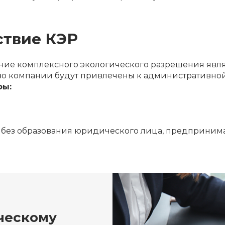
ствие КЭР
ение комплексного экологического разрешения явля
тво компании будут привлечены к административной
фы:
 без образования юридического лица, предпринима
ческому