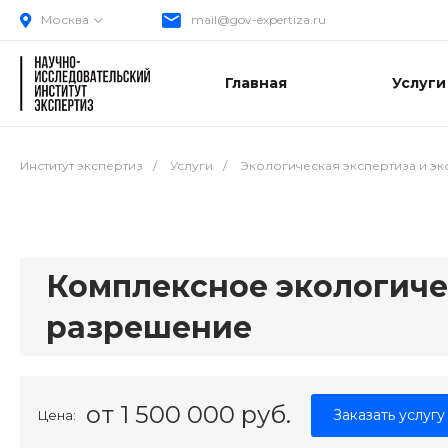
Москва
mail@gov-expertiza.ru
Главная
Услуги
Институт экспертиз
/
Услуги
/
Экологическая экспертиза и э
Комплексное экологиче
разрешение
от 1 500 000 руб.
Заказать услугу
Цена: