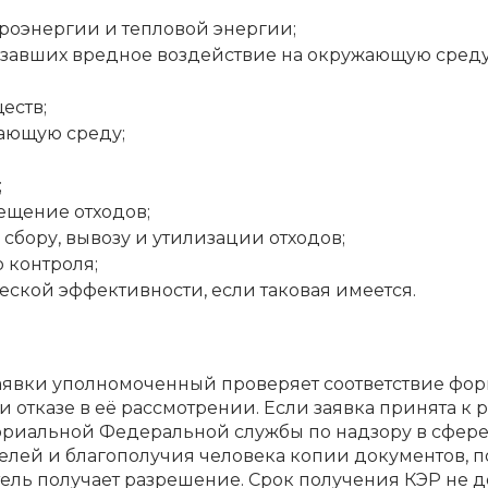
троэнергии и тепловой энергии;
казавших вредное воздействие на окружающую среду
еств;
ающую среду;
;
ещение отходов;
бору, вывозу и утилизации отходов;
 контроля;
кой эффективности, если таковая имеется.
 заявки уполномоченный проверяет соответствие ф
 отказе в её рассмотрении. Если заявка принята к
ториальной Федеральной службы по надзору в сфер
ителей и благополучия человека копии документов
итель получает разрешение. Срок получения КЭР не