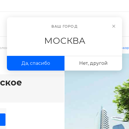
Новости
О компании
ВАШ ГОРОД
МОСКВА
кологическое проектирование
/
Комплексное экологическое раз
Да, спасибо
Нет, другой
ское